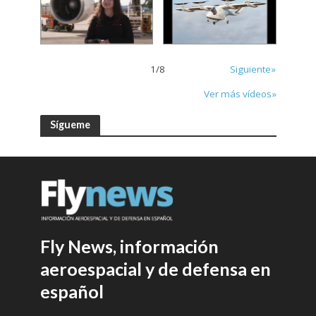
1
/
8
Siguiente»
Ver más vídeos»
Sígueme
Fly News, información
aeroespacial y de defensa en
español