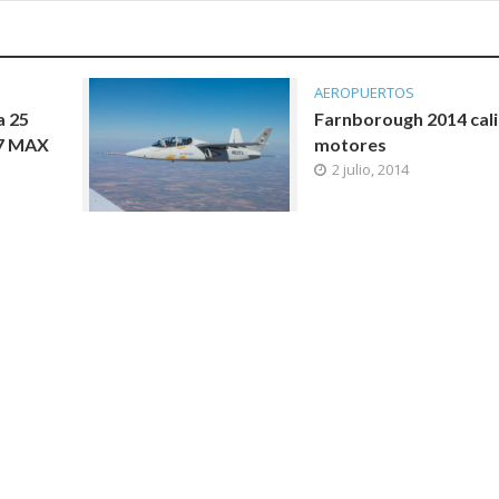
AEROPUERTOS
a 25
Farnborough 2014 cal
37 MAX
motores
2 julio, 2014