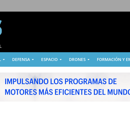
L
DEFENSA
ESPACIO
DRONES
FORMACIÓN Y E