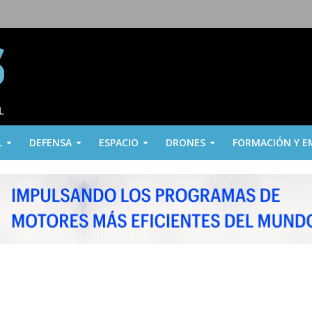
L
DEFENSA
ESPACIO
DRONES
FORMACIÓN Y E