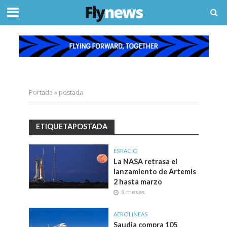
Portada
»
postada
ETIQUETAPOSTADA
ESPACIO
La NASA retrasa el
lanzamiento de Artemis
2 hasta marzo
6 meses
AEROLINEAS
Saudia compra 105