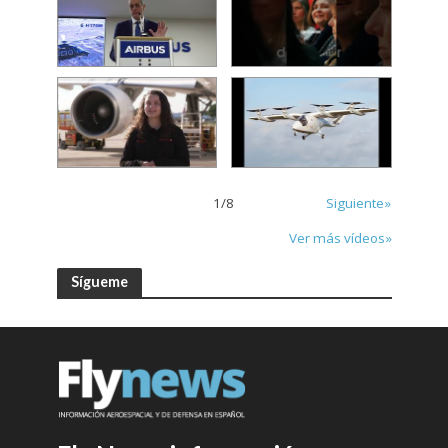
1
/
8
Siguiente»
Ver más vídeos»
Sígueme