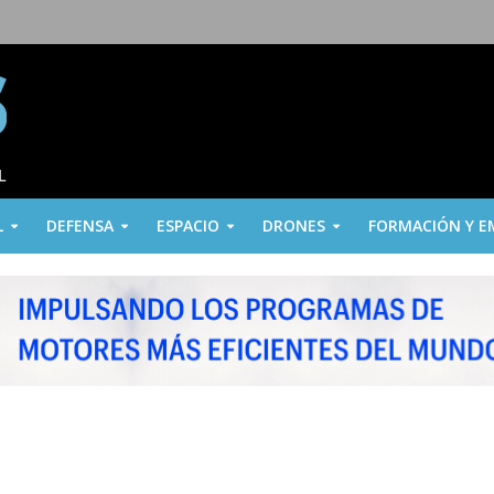
L
DEFENSA
ESPACIO
DRONES
FORMACIÓN Y E