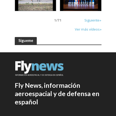
1
/
71
Siguiente»
Ver más vídeos»
Sígueme
Fly News, información
aeroespacial y de defensa en
español