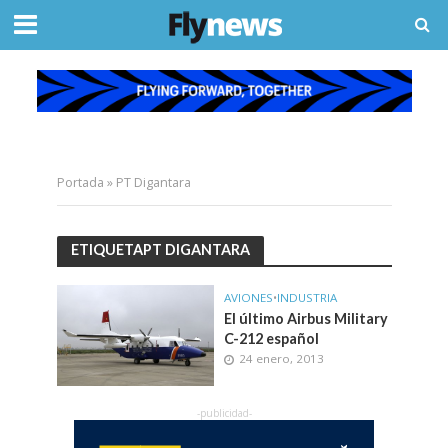
Portada
»
PT Digantara
ETIQUETAPT DIGANTARA
AVIONES
•
INDUSTRIA
El último Airbus Military
C-212 español
24 enero, 2013