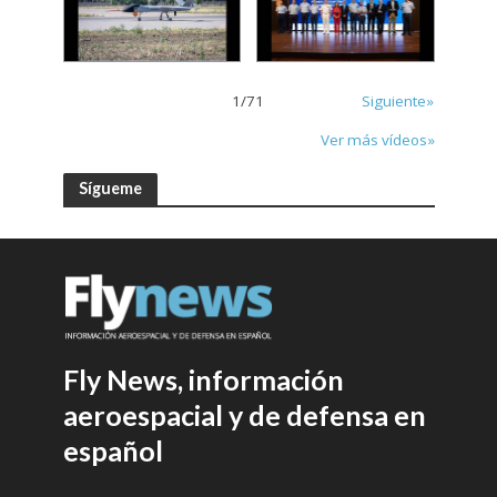
1
/
71
Siguiente»
Ver más vídeos»
Sígueme
Fly News, información
aeroespacial y de defensa en
español