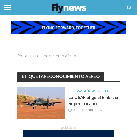
Portada
»
reconocimiento aéreo
ETIQUETARECONOCIMIENTO AÉREO
FUERZAS AÉREAS
•
MILITAR
La USAF elige el Embraer
Super Tucano
31 diciembre, 2011