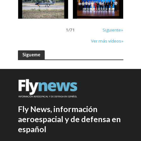
1
/
71
Siguiente»
Ver más vídeos»
Sígueme
Fly News, información
aeroespacial y de defensa en
español