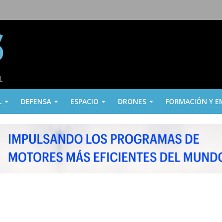
L
DEFENSA
ESPACIO
DRONES
FORMACIÓN Y E