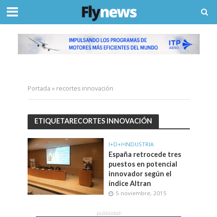
Portada
»
recortes innovación
ETIQUETARECORTES INNOVACIÓN
I+D+I
•
INDUSTRIA
España retrocede tres
puestos en potencial
innovador según el
índice Altran
5 noviembre, 2015