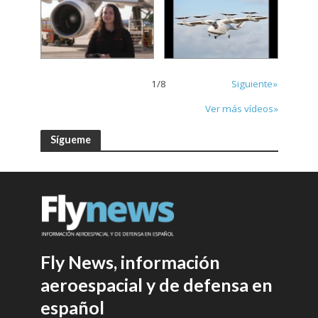
1
/
8
Siguiente»
Ver más vídeos»
Sígueme
Fly News, información
aeroespacial y de defensa en
español