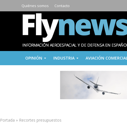
Quiénes somos
Contacto
OPINIÓN
INDUSTRIA
AVIACIÓN COMERCIA
Portada
»
Recortes presupuestos