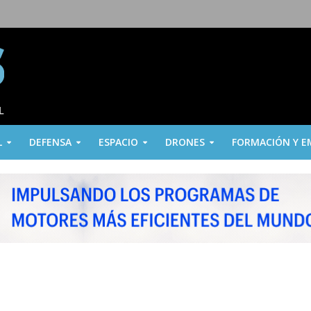
L
DEFENSA
ESPACIO
DRONES
FORMACIÓN Y E