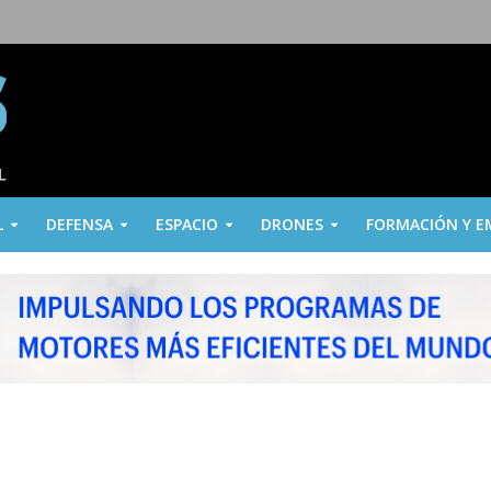
L
DEFENSA
ESPACIO
DRONES
FORMACIÓN Y E