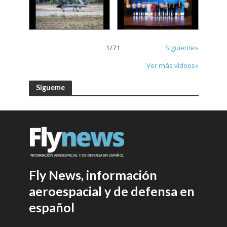
1
/
71
Siguiente»
Ver más vídeos»
Sígueme
Fly News, información
aeroespacial y de defensa en
español