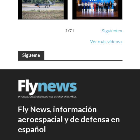
1
/
71
Siguiente»
Ver más vídeos»
Sígueme
Fly News, información
aeroespacial y de defensa en
español