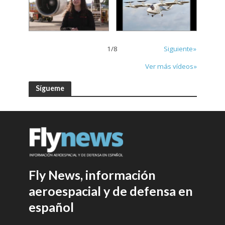
1
/
8
Siguiente»
Ver más vídeos»
Sígueme
Fly News, información
aeroespacial y de defensa en
español