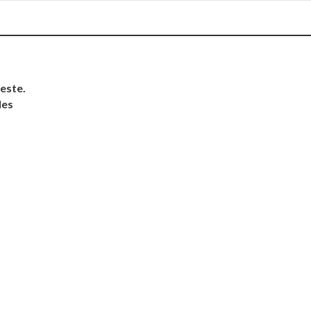
este.
les