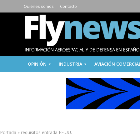
Quiénes somos
Contacto
OPINIÓN
INDUSTRIA
AVIACIÓN COMERCIA
Portada
»
requisitos entrada EE.UU.