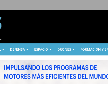
L
DEFENSA
ESPACIO
DRONES
FORMACIÓN Y E