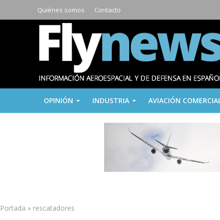
Quiénes somos
Contacto
OPINIÓN
INDUSTRIA
AVIACIÓN COMERCIA
Portada
»
rescatadores