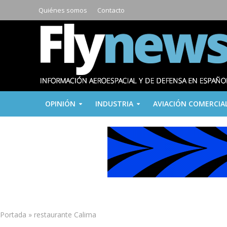
Quiénes somos
Contacto
OPINIÓN
INDUSTRIA
AVIACIÓN COMERCIA
Portada
»
restaurante Calima