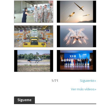
1
/
71
Siguiente»
Ver más vídeos»
Sígueme