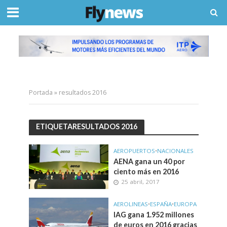
Portada
»
resultados 2016
ETIQUETARESULTADOS 2016
AEROPUERTOS
•
NACIONALES
AENA gana un 40 por
ciento más en 2016
25 abril, 2017
AEROLINEAS
•
ESPAÑA
•
EUROPA
IAG gana 1.952 millones
de euros en 2016 gracias