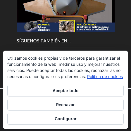
SÍGUENOS TAMBIÉN EN…
Utilizamos cookies propias y de terceros para garantizar el
funcionamiento de la web, medir su uso y mejorar nuestros
servicios. Puede aceptar todas las cookies, rechazar las no
necesarias o configurar sus preferencias.
Política de cookies
Aceptar todo
Utilizamos cookies para ofrecerte la mejor experiencia en
nuestra web.
Rechazar
Puedes aprender más sobre qué cookies utilizamos o
Copyright © 2018.Fly News.
Noticias aerospacial
/
Noticias
desactivarlas en los
ajustes
.
UAS aviación comercial
Configurar
Aceptar
Rechazar
Ajustes