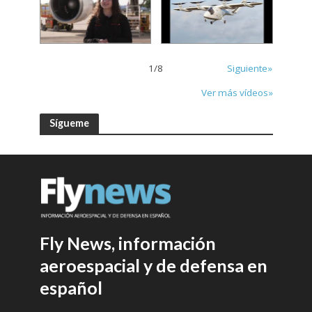
1
/
8
Siguiente»
Ver más vídeos»
Sígueme
Fly News, información
aeroespacial y de defensa en
español