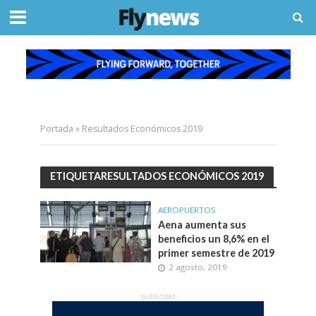
Portada
»
Resultados Económicos 2019
ETIQUETARESULTADOS ECONÓMICOS 2019
AEROPUERTOS
Aena aumenta sus
beneficios un 8,6% en el
primer semestre de 2019
2 agosto, 2019