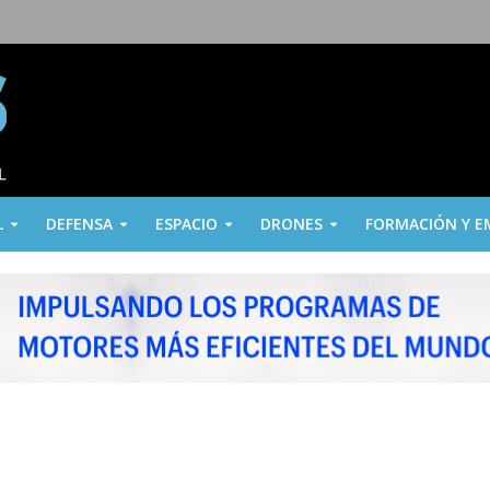
L
DEFENSA
ESPACIO
DRONES
FORMACIÓN Y E