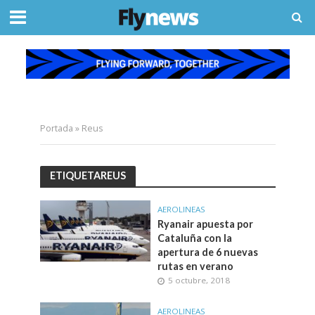
Portada
»
Reus
ETIQUETAREUS
AEROLINEAS
Ryanair apuesta por
Cataluña con la
apertura de 6 nuevas
rutas en verano
5 octubre, 2018
AEROLINEAS