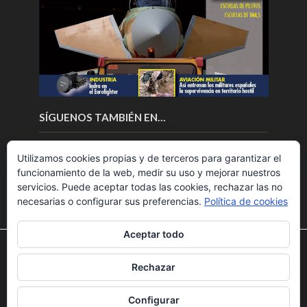
SÍGUENOS TAMBIÉN EN…
Utilizamos cookies propias y de terceros para garantizar el
funcionamiento de la web, medir su uso y mejorar nuestros
servicios. Puede aceptar todas las cookies, rechazar las no
necesarias o configurar sus preferencias.
Política de cookies
Aceptar todo
Utilizamos cookies para ofrecerte la mejor experiencia en
nuestra web.
Rechazar
Puedes aprender más sobre qué cookies utilizamos o
Copyright © 2018.Fly News.
Noticias aerospacial
/
Noticias
desactivarlas en los
ajustes
.
UAS aviación comercial
Configurar