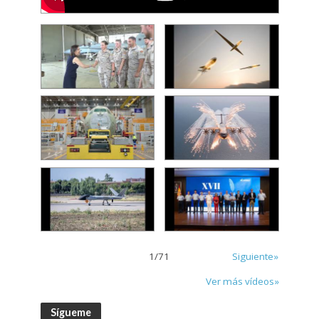
1
/
71
Siguiente»
Ver más vídeos»
Sígueme