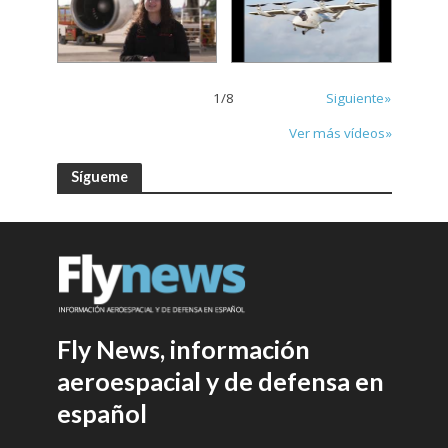
1
/
8
Siguiente»
Ver más vídeos»
Sígueme
Fly News, información
aeroespacial y de defensa en
español