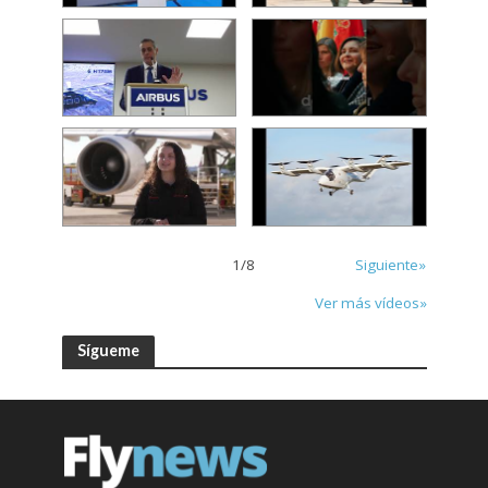
1
/
8
Siguiente»
Ver más vídeos»
Sígueme