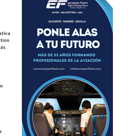
ativa
ition
más
an
s