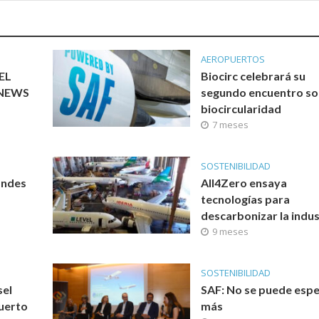
AEROPUERTOS
EL
Biocirc celebrará su
 NEWS
segundo encuentro s
biocircularidad
7 meses
SOSTENIBILIDAD
andes
All4Zero ensaya
tecnologías para
descarbonizar la indus
9 meses
SOSTENIBILIDAD
sel
SAF: No se puede esp
uerto
más