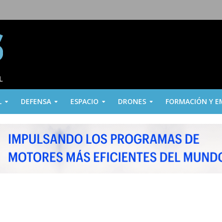
L
DEFENSA
ESPACIO
DRONES
FORMACIÓN Y E