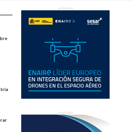
obre
tria
erar