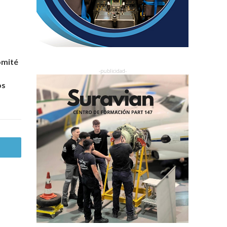
omité
os