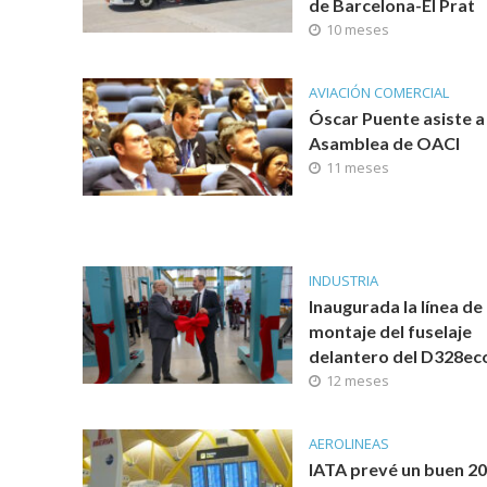
de Barcelona-El Prat
10 meses
AVIACIÓN COMERCIAL
Óscar Puente asiste a 
Asamblea de OACI
11 meses
INDUSTRIA
Inaugurada la línea de
montaje del fuselaje
delantero del D328ec
12 meses
AEROLINEAS
IATA prevé un buen 2