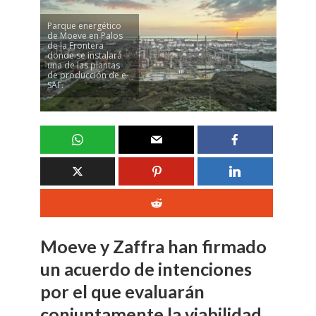
Parque energético
de Moeve en Palos
de la Frontera
donde se instalará
una de las plantas
de producción de e-
SAF.
Moeve y Zaffra han firmado
un acuerdo de intenciones
por el que evaluarán
conjuntamente la viabilidad