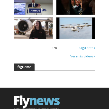
1
/
8
Siguiente»
Ver más vídeos»
Sígueme