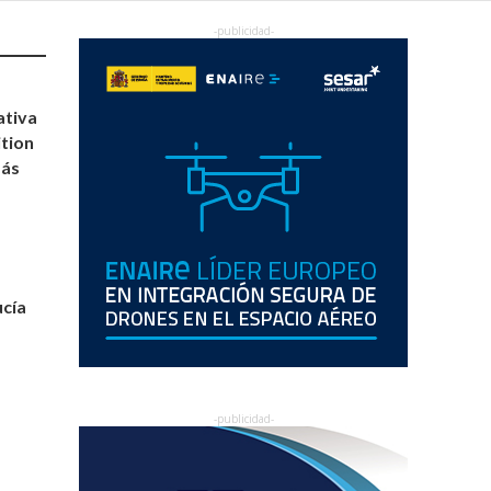
ativa
ition
más
ucía