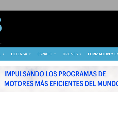
L
DEFENSA
ESPACIO
DRONES
FORMACIÓN Y E