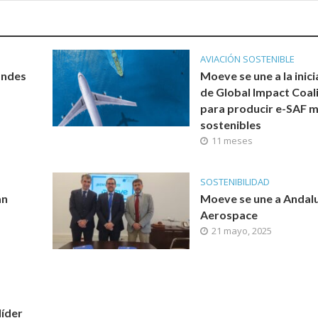
AVIACIÓN SOSTENIBLE
andes
Moeve se une a la inici
de Global Impact Coal
para producir e-SAF 
sostenibles
11 meses
SOSTENIBILIDAD
an
Moeve se une a Andal
Aerospace
21 mayo, 2025
líder