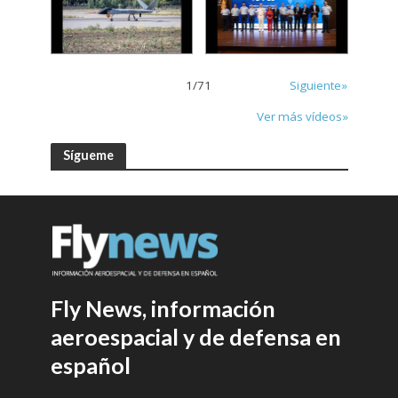
1
/
71
Siguiente»
Ver más vídeos»
Sígueme
Fly News, información
aeroespacial y de defensa en
español