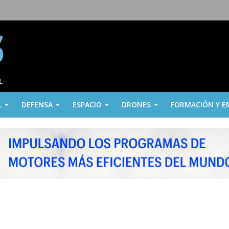
L
DEFENSA
ESPACIO
DRONES
FORMACIÓN Y E