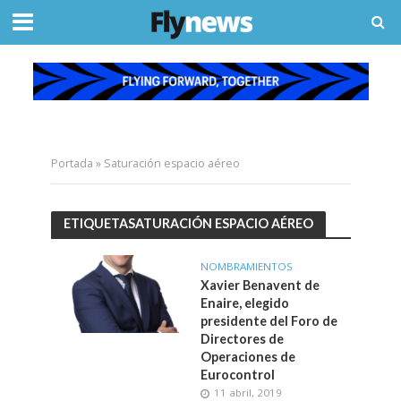
Portada
»
Saturación espacio aéreo
ETIQUETASATURACIÓN ESPACIO AÉREO
NOMBRAMIENTOS
Xavier Benavent de
Enaire, elegido
presidente del Foro de
Directores de
Operaciones de
Eurocontrol
11 abril, 2019