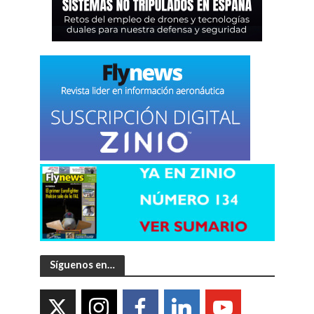
Síguenos en…