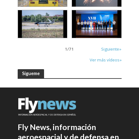
1
/
71
Siguiente»
Ver más vídeos»
Sígueme
Fly News, información
aeroespacial y de defensa en