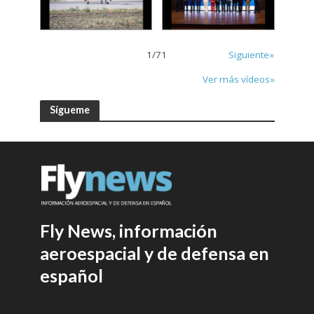
1
/
71
Siguiente»
Ver más vídeos»
Sígueme
Fly News, información
aeroespacial y de defensa en
español