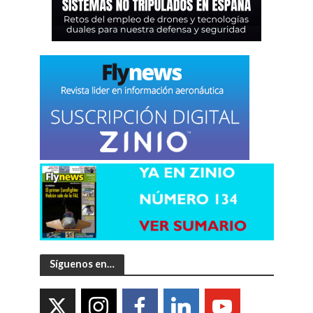
Síguenos en…