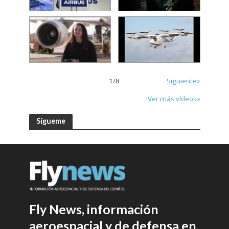
1
/
8
Siguiente»
Ver más vídeos»
Sígueme
Fly News, información
aeroespacial y de defensa en