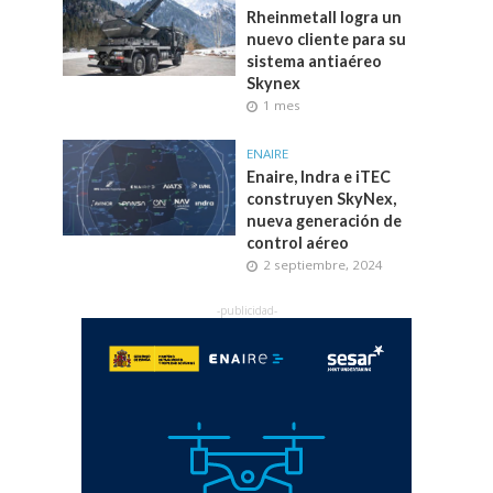
Rheinmetall logra un
nuevo cliente para su
sistema antiaéreo
Skynex
1 mes
ENAIRE
Enaire, Indra e iTEC
construyen SkyNex,
nueva generación de
control aéreo
2 septiembre, 2024