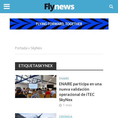
Portada
»
SkyNex
ETIQUETASKYNEX
ENAIRE
ENAIRE participa en una
nueva validación
operacional de iTEC
SkyNex
1 mes
DEFENSA