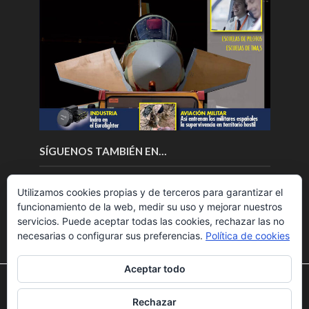
SÍGUENOS TAMBIÉN EN…
Utilizamos cookies propias y de terceros para garantizar el
funcionamiento de la web, medir su uso y mejorar nuestros
servicios. Puede aceptar todas las cookies, rechazar las no
necesarias o configurar sus preferencias.
Política de cookies
Aceptar todo
Utilizamos cookies para ofrecerte la mejor experiencia en
nuestra web.
Rechazar
Puedes aprender más sobre qué cookies utilizamos o
Copyright © 2018.Fly News.
Noticias aerospacial
/
Noticias