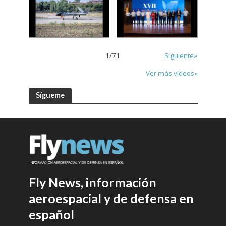
1
/
71
Siguiente»
Ver más vídeos»
Sígueme
Fly News, información
aeroespacial y de defensa en
español