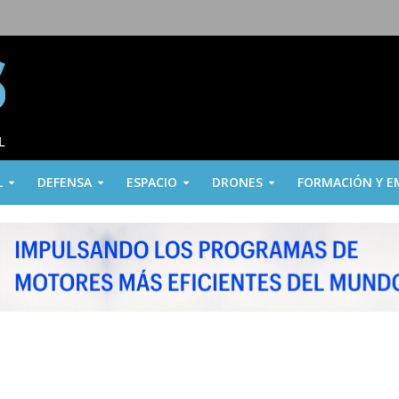
L
DEFENSA
ESPACIO
DRONES
FORMACIÓN Y E