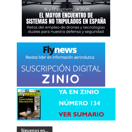
Síguenos en…