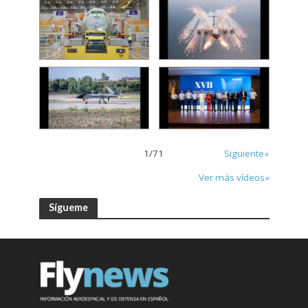
1
/
71
Siguiente»
Ver más vídeos»
Sígueme