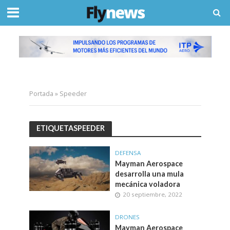
Portada
»
Speeder
ETIQUETASPEEDER
DEFENSA
Mayman Aerospace
desarrolla una mula
mecánica voladora
20 septiembre, 2022
DRONES
Mayman Aerospace