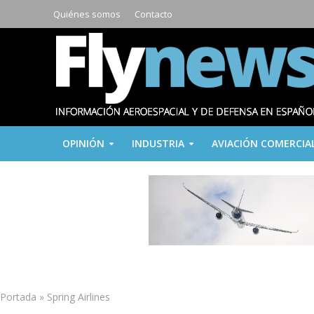
Quiénes somos
Contacto
OPINIÓN
INDUSTRIA
AVIACIÓN COMERCIA
Portada
»
Spring Airlines