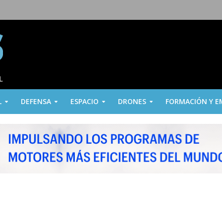
L
DEFENSA
ESPACIO
DRONES
FORMACIÓN Y E