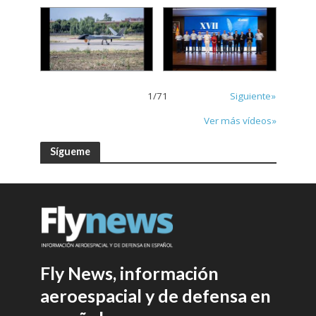
1
/
71
Siguiente»
Ver más vídeos»
Sígueme
Fly News, información
aeroespacial y de defensa en