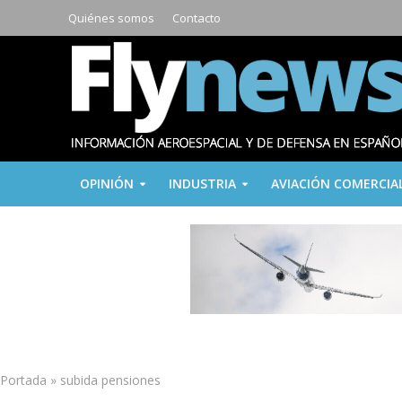
Quiénes somos
Contacto
OPINIÓN
INDUSTRIA
AVIACIÓN COMERCIA
Portada
»
subida pensiones