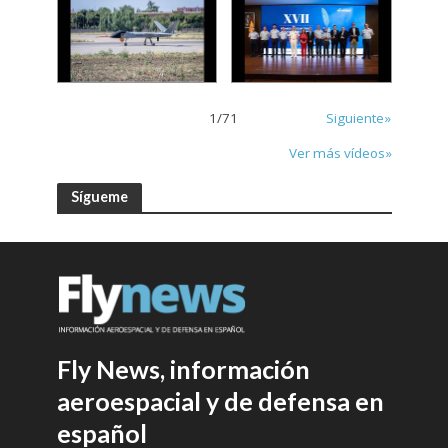
1
/
71
Siguiente»
Ver más vídeos»
Sígueme
Fly News, información
aeroespacial y de defensa en
español