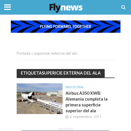
Portada
»
supericie externa del ala
ETIQUETASUPERICIE EXTERNA DEL ALA
INDUSTRIA
Airbus A350 XWB:
Alemania completa la
primera superficie
superior del ala
6 septiembre, 2011