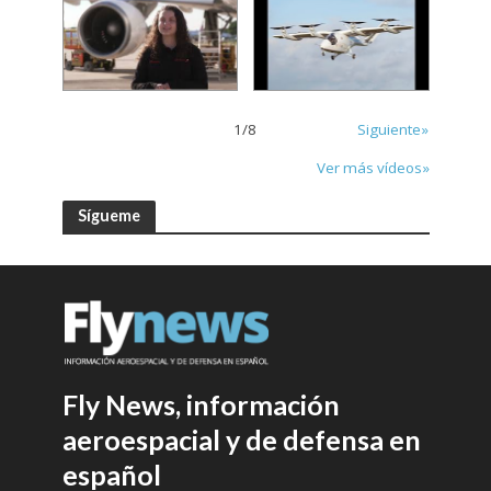
1
/
8
Siguiente»
Ver más vídeos»
Sígueme
Fly News, información
aeroespacial y de defensa en
español