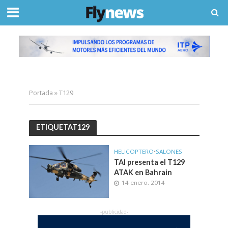
Portada
»
T129
ETIQUETAT129
HELICOPTERO
•
SALONES
TAI presenta el T129
ATAK en Bahrain
14 enero, 2014