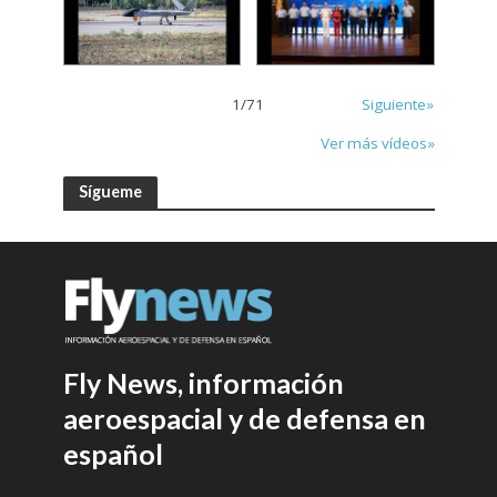
1
/
71
Siguiente»
Ver más vídeos»
Sígueme
Fly News, información
aeroespacial y de defensa en
español