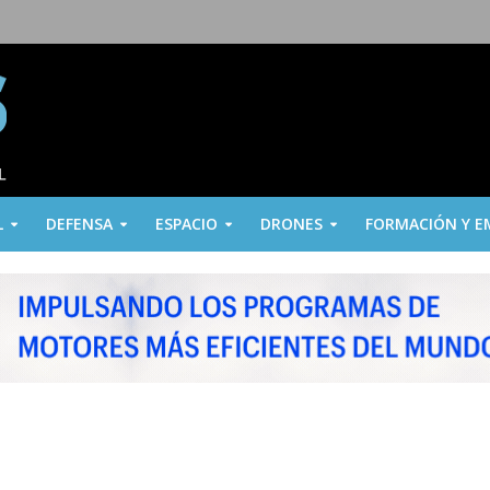
L
DEFENSA
ESPACIO
DRONES
FORMACIÓN Y E