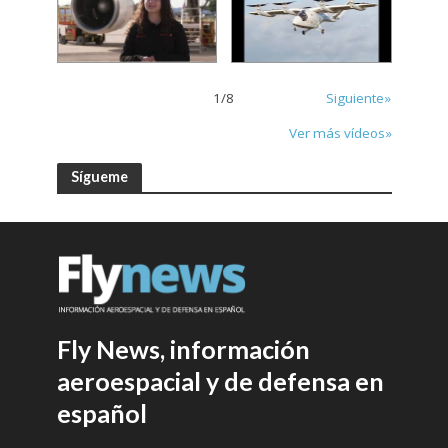
1
/
8
Siguiente»
Ver más vídeos»
Sígueme
Fly News, información
aeroespacial y de defensa en
español