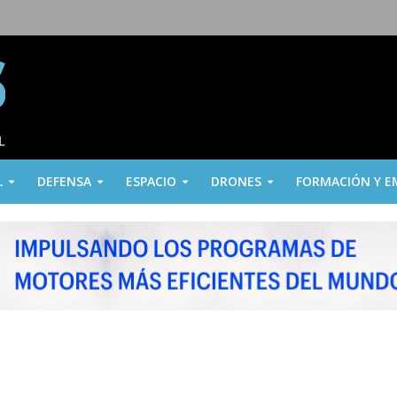
L
DEFENSA
ESPACIO
DRONES
FORMACIÓN Y E