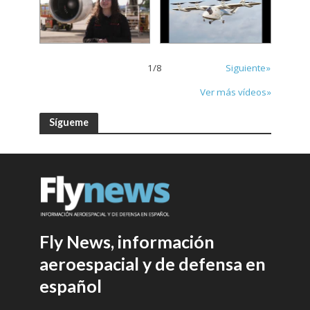
1
/
8
Siguiente»
Ver más vídeos»
Sígueme
Fly News, información
aeroespacial y de defensa en
español