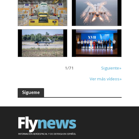
1
/
71
Siguiente»
Ver más vídeos»
Sígueme