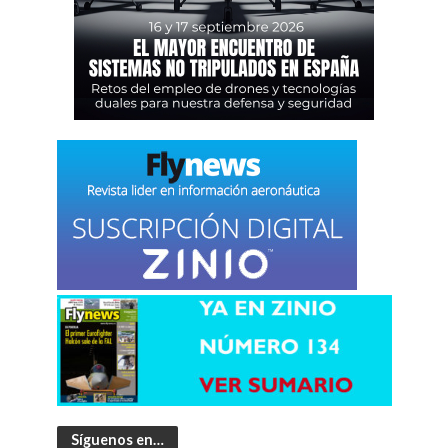
Síguenos en…