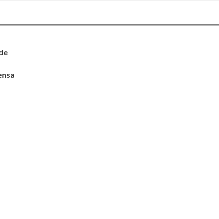
 de
a
ensa