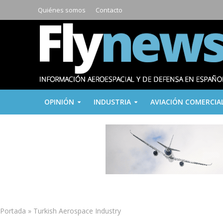
Quiénes somos
Contacto
OPINIÓN
INDUSTRIA
AVIACIÓN COMERCIA
Portada
»
Turkish Aerospace Industry