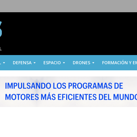
L
DEFENSA
ESPACIO
DRONES
FORMACIÓN Y E