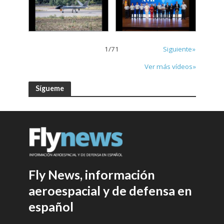
1
/
71
Siguiente»
Ver más vídeos»
Sígueme
Fly News, información
aeroespacial y de defensa en
español