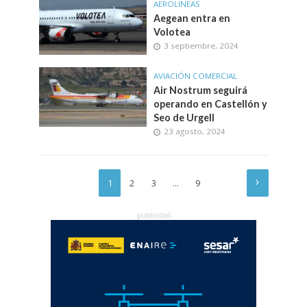
AEROLINEAS
Aegean entra en
Volotea
3 septiembre, 2024
AVIACIÓN COMERCIAL
Air Nostrum seguirá
operando en Castellón y
Seo de Urgell
23 agosto, 2024
1
2
3
…
9