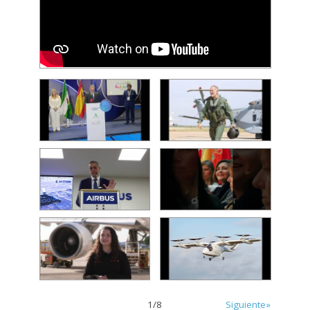
1
/
8
Siguiente»